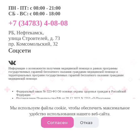
ПН - ПТ: с 08:00 - 21:00
СБ - ВС: с 08:00 - 18:00
+7 (34783) 4-08-08
РБ, Нефтекамск,
улица Строителей, д. 73
пр. Комсомольский, 32
Соцсети
Информация о возможности получения медицинской помощи в рамках программы
государственных гарантий бесплатного оказания гражданам медицинской помощи и
территориальных программ государственных гарантий бесплатного оказания гражданам
медицинской помощи:
Федеральный закон № 323-ФЗ Об основах охраны здоровья граждан в Российской
Федерации
Постановление Правительства РФ от 28.12.2023 N 2353 «О Программе
государственных гарантий бесплатного оказания гражданам медицинской помощи на
2024 год и на плановый период 2025 и 2026 годов»
Мы используем файлы cookie, чтобы обеспечить максимальное
Программа государственных гарантий бесплатного оказания гражданам медицинской
помощи в
удобство использования нашего веб-сайта.
Республике Башкортостан на 2024 год и на плановый период 2025 и 2026 годов
© 2026 -
Медика Плюс
| Многопрофильная клиника в
Согласен
Отказ
Нефтекамске.
Политика обработки персональных данных