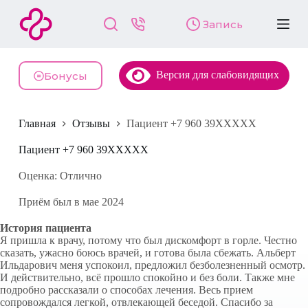
П
Запись
е
р
е
й
Версия для слабовидящих
т
Бонусы
и
к
с
Главная
Отзывы
Пациент +7 960 39XXXXX
у
т
и
Пациент +7 960 39XXXXX
Оценка: Отлично
Приём был в мае 2024
История пациента
Я пришла к врачу, потому что был дискомфорт в горле. Честно
сказать, ужасно боюсь врачей, и готова была сбежать. Альберт
Ильдарович меня успокоил, предложил безболезненный осмотр.
И действительно, всё прошло спокойно и без боли. Также мне
подробно рассказали о способах лечения. Весь прием
сопровождался легкой, отвлекающей беседой. Спасибо за