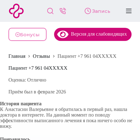
П
Запись
е
р
е
й
Версия для слабовидящих
т
Бонусы
и
к
с
Главная
Отзывы
Пациент +7 961 04XXXXX
у
т
и
Пациент +7 961 04XXXXX
Оценка: Отлично
Приём был в феврале 2026
История пациента
К Анастасии Валерьевне я обратилась в первый раз, нашла
доктора в интернете. На данный момент по поводу
эффективности выписанного лечения я пока ничего особо не
вижу.
Понравилось