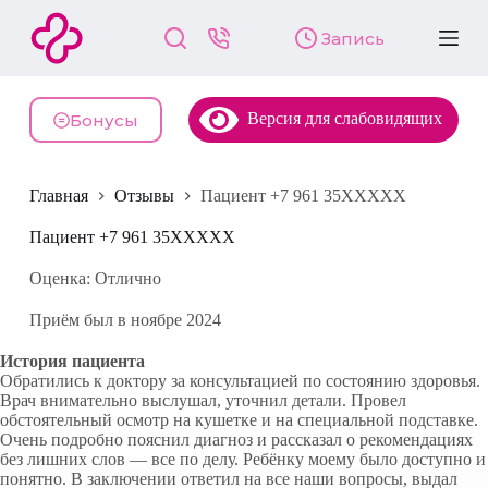
П
Запись
е
р
е
й
Версия для слабовидящих
т
Бонусы
и
к
с
Главная
Отзывы
Пациент +7 961 35XXXXX
у
т
и
Пациент +7 961 35XXXXX
Оценка: Отлично
Приём был в ноябре 2024
История пациента
Обратились к доктору за консультацией по состоянию здоровья.
Врач внимательно выслушал, уточнил детали. Провел
обстоятельный осмотр на кушетке и на специальной подставке.
Очень подробно пояснил диагноз и рассказал о рекомендациях
без лишних слов — все по делу. Ребёнку моему было доступно и
понятно. В заключении ответил на все наши вопросы, выдал