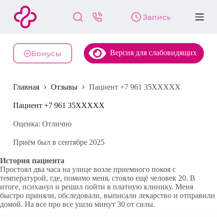
П
Запись
е
р
е
й
Версия для слабовидящих
т
Бонусы
и
к
с
Главная
Отзывы
Пациент +7 961 35XXXXX
у
т
и
Пациент +7 961 35XXXXX
Оценка: Отлично
Приём был в сентябре 2025
История пациента
Простоял два часа на улице возле приемного покоя с
температурой, где, помимо меня, стояло ещё человек 20. В
итоге, психанул и решил пойти в платную клинику. Меня
быстро приняли, обследовали, выписали лекарство и отправили
домой. На все про все ушло минут 30 от силы.