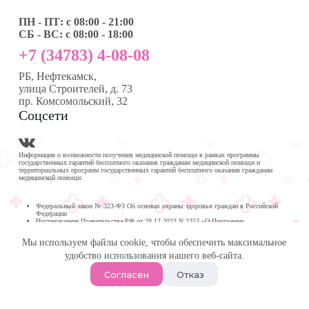
ПН - ПТ: с 08:00 - 21:00
СБ - ВС: с 08:00 - 18:00
+7 (34783) 4-08-08
РБ, Нефтекамск,
улица Строителей, д. 73
пр. Комсомольский, 32
Соцсети
Информация о возможности получения медицинской помощи в рамках программы
государственных гарантий бесплатного оказания гражданам медицинской помощи и
территориальных программ государственных гарантий бесплатного оказания гражданам
медицинской помощи:
Федеральный закон № 323-ФЗ Об основах охраны здоровья граждан в Российской
Федерации
Постановление Правительства РФ от 28.12.2023 N 2353 «О Программе
государственных гарантий бесплатного оказания гражданам медицинской помощи на
2024 год и на плановый период 2025 и 2026 годов»
Мы используем файлы cookie, чтобы обеспечить максимальное
Программа государственных гарантий бесплатного оказания гражданам медицинской
помощи в
удобство использования нашего веб-сайта.
Республике Башкортостан на 2024 год и на плановый период 2025 и 2026 годов
© 2026 -
Медика Плюс
| Многопрофильная клиника в
Согласен
Отказ
Нефтекамске.
Политика обработки персональных данных