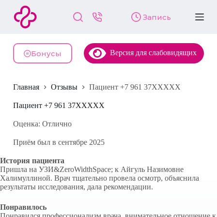
П
Запись
е
р
е
й
Версия для слабовидящих
т
Бонусы
и
к
с
Главная
Отзывы
Пациент +7 961 37XXXXX
у
т
и
Пациент +7 961 37XXXXX
Оценка: Отлично
Приём был в сентябре 2025
История пациента
Пришла на УЗИ&ZeroWidthSpace; к Айгуль Назимовне
Халимуллиной. Врач тщательно провела осмотр, объяснила
результаты исследования, дала рекомендации.
Понравилось
Понравился профессионализм врача, внимательное отношение к