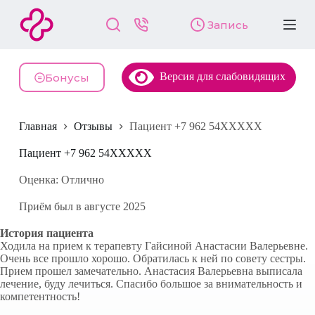
П
Запись
е
р
е
й
Версия для слабовидящих
т
Бонусы
и
к
с
Главная
Отзывы
Пациент +7 962 54XXXXX
у
т
и
Пациент +7 962 54XXXXX
Оценка: Отлично
Приём был в августе 2025
История пациента
Ходила на прием к терапевту Гайсиной Анастасии Валерьевне.
Очень все прошло хорошо. Обратилась к ней по совету сестры.
Прием прошел замечательно. Анастасия Валерьевна выписала
лечение, буду лечиться. Спасибо большое за внимательность и
компетентность!