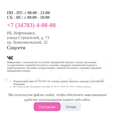
ПН - ПТ: с 08:00 - 21:00
СБ - ВС: с 08:00 - 18:00
+7 (34783) 4-08-08
РБ, Нефтекамск,
улица Строителей, д. 73
пр. Комсомольский, 32
Соцсети
Информация о возможности получения медицинской помощи в рамках программы
государственных гарантий бесплатного оказания гражданам медицинской помощи и
территориальных программ государственных гарантий бесплатного оказания гражданам
медицинской помощи:
Федеральный закон № 323-ФЗ Об основах охраны здоровья граждан в Российской
Федерации
Постановление Правительства РФ от 28.12.2023 N 2353 «О Программе
государственных гарантий бесплатного оказания гражданам медицинской помощи на
2024 год и на плановый период 2025 и 2026 годов»
Мы используем файлы cookie, чтобы обеспечить максимальное
Программа государственных гарантий бесплатного оказания гражданам медицинской
помощи в
удобство использования нашего веб-сайта.
Республике Башкортостан на 2024 год и на плановый период 2025 и 2026 годов
© 2026 -
Медика Плюс
| Многопрофильная клиника в
Согласен
Отказ
Нефтекамске.
Политика обработки персональных данных