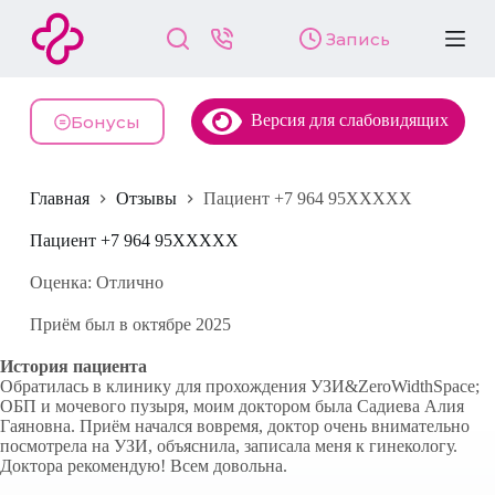
П
Запись
е
р
е
й
Версия для слабовидящих
т
Бонусы
и
к
с
Главная
Отзывы
Пациент +7 964 95XXXXX
у
т
и
Пациент +7 964 95XXXXX
Оценка: Отлично
Приём был в октябре 2025
История пациента
Обратилась в клинику для прохождения УЗИ&ZeroWidthSpace;
ОБП и мочевого пузыря, моим доктором была Садиева Алия
Гаяновна. Приём начался вовремя, доктор очень внимательно
посмотрела на УЗИ, объяснила, записала меня к гинекологу.
Доктора рекомендую! Всем довольна.