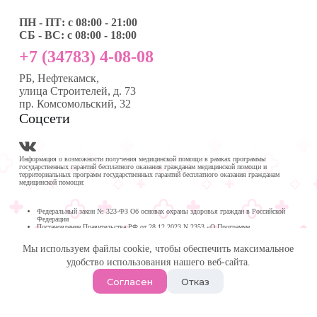
ПН - ПТ: с 08:00 - 21:00
СБ - ВС: с 08:00 - 18:00
+7 (34783) 4-08-08
РБ, Нефтекамск,
улица Строителей, д. 73
пр. Комсомольский, 32
Соцсети
Информация о возможности получения медицинской помощи в рамках программы
государственных гарантий бесплатного оказания гражданам медицинской помощи и
территориальных программ государственных гарантий бесплатного оказания гражданам
медицинской помощи:
Федеральный закон № 323-ФЗ Об основах охраны здоровья граждан в Российской
Федерации
Постановление Правительства РФ от 28.12.2023 N 2353 «О Программе
государственных гарантий бесплатного оказания гражданам медицинской помощи на
2024 год и на плановый период 2025 и 2026 годов»
Мы используем файлы cookie, чтобы обеспечить максимальное
Программа государственных гарантий бесплатного оказания гражданам медицинской
помощи в
удобство использования нашего веб-сайта.
Республике Башкортостан на 2024 год и на плановый период 2025 и 2026 годов
© 2026 -
Медика Плюс
| Многопрофильная клиника в
Согласен
Отказ
Нефтекамске.
Политика обработки персональных данных