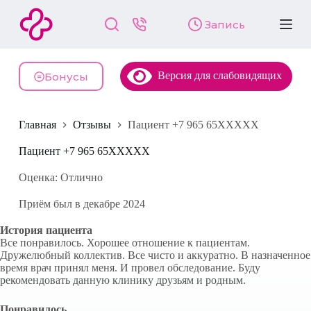
П
Запись
е
р
е
й
Версия для слабовидящих
т
Бонусы
и
к
с
Главная
Отзывы
Пациент +7 965 65XXXXX
у
т
и
Пациент +7 965 65XXXXX
Оценка: Отлично
Приём был в декабре 2024
История пациента
Все понравилось. Хорошее отношение к пациентам.
Дружелюбный коллектив. Все чисто и аккуратно. В назначенное
время врач принял меня. И провел обследование. Буду
рекомендовать данную клинику друзьям и родным.
Понравилось