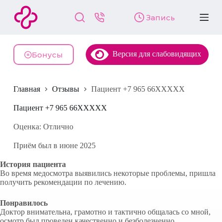
П
Запись
е
р
е
й
Версия для слабовидящих
т
Бонусы
и
к
с
Главная
Отзывы
Пациент +7 965 66XXXXX
у
т
и
Пациент +7 965 66XXXXX
Оценка: Отлично
Приём был в июне 2025
История пациента
Во время медосмотра выявились некоторые проблемы, пришла
получить рекомендации по лечению.
Понравилось
Доктор внимательна, грамотно и тактично общалась со мной,
осмотр был проведен качественно и безболезненно.