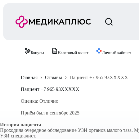
П
е
р
е
й
т
и
к
с
Бонусы
Налоговый вычет
Личный кабинет
у
т
и
Главная
Отзывы
Пациент +7 965 93XXXXX
Пациент +7 965 93XXXXX
Оценка: Отлично
Приём был в сентябре 2025
История пациента
Проходила очередное обследование УЗИ органов малого таза. 
УЗИ специалист.