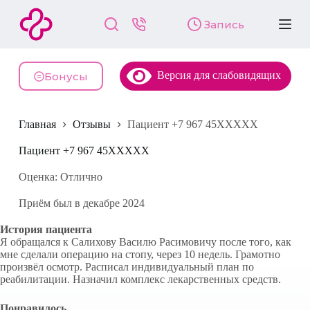
П
Запись
е
р
е
й
Версия для слабовидящих
т
Бонусы
и
к
с
Главная
Отзывы
Пациент +7 967 45XXXXX
у
т
и
Пациент +7 967 45XXXXX
Оценка: Отлично
Приём был в декабре 2024
История пациента
Я обращался к Салихову Василю Расимовичу после того, как
мне сделали операцию на стопу, через 10 недель. Грамотно
произвёл осмотр. Расписал индивидуальный план по
реабилитации. Назначил комплекс лекарственных средств.
Понравилось