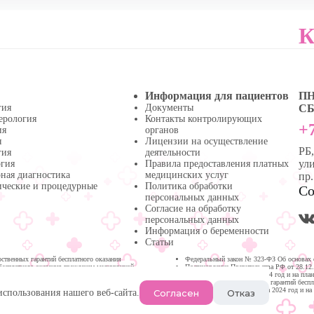
К
Информация для пациентов
ПН 
гия
Документы
СБ 
ерология
Контакты контролирующих
+7
ия
органов
я
Лицензии на осуществление
РБ
гия
деятельности
ули
огия
Правила предоставления платных
ная диагностика
медицинских услуг
пр
ические и процедурные
Политика обработки
Со
персональных данных
Согласие на обработку
персональных данных
Информация о беременности
Статьи
твенных гарантий бесплатного оказания
Федеральный закон № 323-ФЗ Об основах 
бесплатного оказания гражданам медицинской
Постановление Правительства РФ от 28.12
медицинской помощи на 2024 год и на пла
Программа государственных гарантий бесп
Республике Башкортостан на 2024 год и на
Согласен
Отказ
использования нашего веб-сайта.
Нефтекамске.