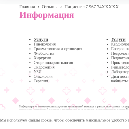
Главная
Отзывы
Пациент +7 967 74XXXXX
Информация
Услуги
Услуги
Гинекология
Кардиоло
Травматология и ортопедия
Гастроэнт
Флебология
Невролог
Хирургия
Педиатри
Оториноларингология
Проктоло
Эндоскопия
Ревматол
УЗИ
Лаборатор
Онкология
Диагност
Терапия
кабинеты
Информация о возможности получения медицинской помощи в рамках программы государс
гражданам медицинской помощи и территориальных программ государственных гарантий 
помощи:
Мы используем файлы cookie, чтобы обеспечить максимальное удобство 
© 2026 -
Медика Плюс
| Многопрофильная клиника в 
Политика обработки персональных данных