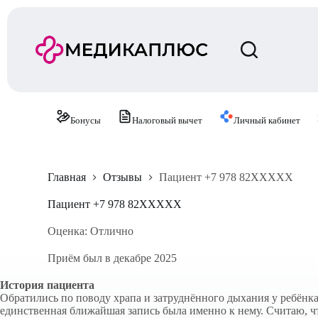
П
е
р
е
й
т
и
к
с
Бонусы
Налоговый вычет
Личный кабинет
у
т
и
Главная
Отзывы
Пациент +7 978 82XXXXX
Пациент +7 978 82XXXXX
Оценка: Отлично
Приём был в декабре 2025
История пациента
Обратились по поводу храпа и затруднённого дыхания у ребёнка
единственная ближайшая запись была именно к нему. Считаю, чт