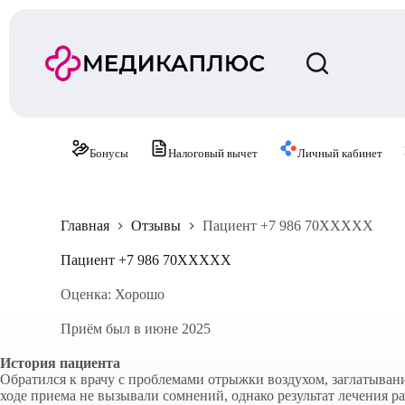
П
е
р
е
й
т
и
к
с
Бонусы
Налоговый вычет
Личный кабинет
у
т
и
Главная
Отзывы
Пациент +7 986 70XXXXX
Пациент +7 986 70XXXXX
Оценка: Хорошо
Приём был в июне 2025
История пациента
Обратился к врачу с проблемами отрыжки воздухом, заглатывания
ходе приема не вызывали сомнений, однако результат лечения р