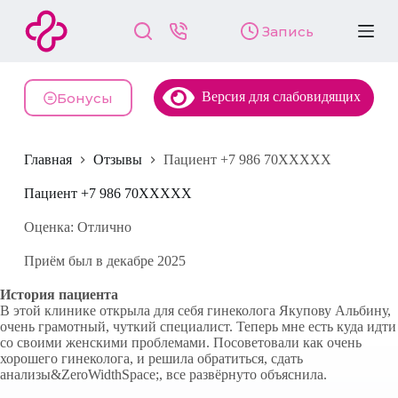
П
Запись
е
р
е
й
Версия для слабовидящих
т
Бонусы
и
к
с
Главная
Отзывы
Пациент +7 986 70XXXXX
у
т
и
Пациент +7 986 70XXXXX
Оценка: Отлично
Приём был в декабре 2025
История пациента
В этой клинике открыла для себя гинеколога Якупову Альбину,
очень грамотный, чуткий специалист. Теперь мне есть куда идти
со своими женскими проблемами. Посоветовали как очень
хорошего гинеколога, и решила обратиться, сдать
анализы&ZeroWidthSpace;, все развёрнуто объяснила.