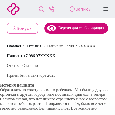
П
Запись
е
р
е
й
Версия для слабовидящих
т
Бонусы
и
к
с
Главная
Отзывы
Пациент +7 986 97XXXXX
у
т
и
Пациент +7 986 97XXXXX
Оценка: Отлично
Приём был в сентябре 2023
История пациента
Обратилась по совету со своим ребенком. Мы были у другого
ортопеда в другом городе, нам поставили диагноз, а теперь
Салихов сказал, что нет ничего страшного и все с возрастом
меняется, ребенок растет. Понравился приём, было все четко и
грамотно разъяснено. Без лишних слов. Все конкретно.