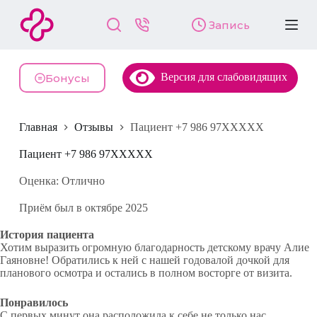
П
Запись
е
р
е
й
Версия для слабовидящих
т
Бонусы
и
к
с
Главная
Отзывы
Пациент +7 986 97XXXXX
у
т
и
Пациент +7 986 97XXXXX
Оценка: Отлично
Приём был в октябре 2025
История пациента
Хотим выразить огромную благодарность детскому врачу Алие
Гаяновне! Обратились к ней с нашей годовалой дочкой для
планового осмотра и остались в полном восторге от визита.
Понравилось
С первых минут она расположила к себе не только нас,