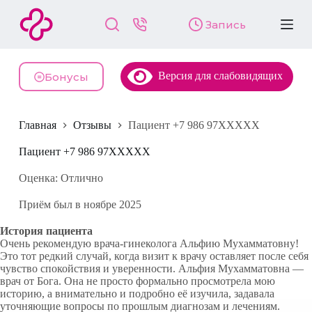
П
Запись
е
р
е
й
Версия для слабовидящих
т
Бонусы
и
к
с
Главная
Отзывы
Пациент +7 986 97XXXXX
у
т
и
Пациент +7 986 97XXXXX
Оценка: Отлично
Приём был в ноябре 2025
История пациента
Очень рекомендую врача-гинеколога Альфию Мухамматовну!
Это тот редкий случай, когда визит к врачу оставляет после себя
чувство спокойствия и уверенности. Альфия Мухамматовна —
врач от Бога. Она не просто формально просмотрела мою
историю, а внимательно и подробно её изучила, задавала
уточняющие вопросы по прошлым диагнозам и лечениям.