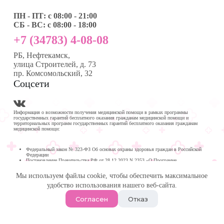
ПН - ПТ: с 08:00 - 21:00
СБ - ВС: с 08:00 - 18:00
+7 (34783) 4-08-08
РБ, Нефтекамск,
улица Строителей, д. 73
пр. Комсомольский, 32
Соцсети
Информация о возможности получения медицинской помощи в рамках программы
государственных гарантий бесплатного оказания гражданам медицинской помощи и
территориальных программ государственных гарантий бесплатного оказания гражданам
медицинской помощи:
Федеральный закон № 323-ФЗ Об основах охраны здоровья граждан в Российской
Федерации
Постановление Правительства РФ от 28.12.2023 N 2353 «О Программе
государственных гарантий бесплатного оказания гражданам медицинской помощи на
2024 год и на плановый период 2025 и 2026 годов»
Мы используем файлы cookie, чтобы обеспечить максимальное
Программа государственных гарантий бесплатного оказания гражданам медицинской
помощи в
удобство использования нашего веб-сайта.
Республике Башкортостан на 2024 год и на плановый период 2025 и 2026 годов
© 2026 -
Медика Плюс
| Многопрофильная клиника в
Согласен
Отказ
Нефтекамске.
Политика обработки персональных данных