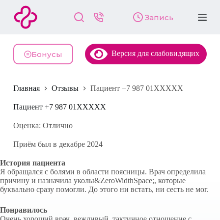
П
Запись
е
р
е
й
Версия для слабовидящих
т
Бонусы
и
к
с
Главная
Отзывы
Пациент +7 987 01XXXXX
у
т
и
Пациент +7 987 01XXXXX
Оценка: Отлично
Приём был в декабре 2024
История пациента
Я обращался с болями в области поясницы. Врач определила
причину и назначила уколы&ZeroWidthSpace;, которые
буквально сразу помогли. До этого ни встать, ни сесть не мог.
Понравилось
Очень хороший врач, вежливый, тактичное отношение с