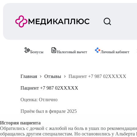
П
е
р
е
й
т
и
к
с
Бонусы
Налоговый вычет
Личный кабинет
у
т
и
Главная
Отзывы
Пациент +7 987 02XXXXX
Пациент +7 987 02XXXXX
Оценка: Отлично
Приём был в феврале 2025
История пациента
Обратились с дочкой с жалобой на боль в ушах по рекомендации
обращались другим специалистам. Но остановились у Альберта 