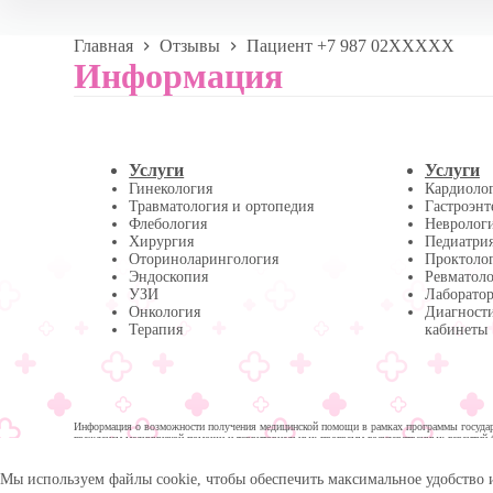
Главная
Отзывы
Пациент +7 987 02XXXXX
Информация
Услуги
Услуги
Гинекология
Кардиоло
Травматология и ортопедия
Гастроэнт
Флебология
Невролог
Хирургия
Педиатри
Оториноларингология
Проктоло
Эндоскопия
Ревматол
УЗИ
Лаборатор
Онкология
Диагност
Терапия
кабинеты
Информация о возможности получения медицинской помощи в рамках программы государс
гражданам медицинской помощи и территориальных программ государственных гарантий 
помощи:
Мы используем файлы cookie, чтобы обеспечить максимальное удобство 
© 2026 -
Медика Плюс
| Многопрофильная клиника в 