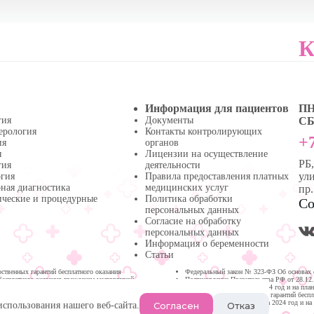
К
Информация для пациентов
ПН 
гия
Документы
СБ 
ерология
Контакты контролирующих
+7
ия
органов
я
Лицензии на осуществление
РБ
гия
деятельности
ули
огия
Правила предоставления платных
ная диагностика
медицинских услуг
пр
ические и процедурные
Политика обработки
Со
персональных данных
Согласие на обработку
персональных данных
Информация о беременности
Статьи
твенных гарантий бесплатного оказания
Федеральный закон № 323-ФЗ Об основах 
бесплатного оказания гражданам медицинской
Постановление Правительства РФ от 28.12
медицинской помощи на 2024 год и на пла
Программа государственных гарантий бесп
Республике Башкортостан на 2024 год и на
Согласен
Отказ
использования нашего веб-сайта.
Нефтекамске.