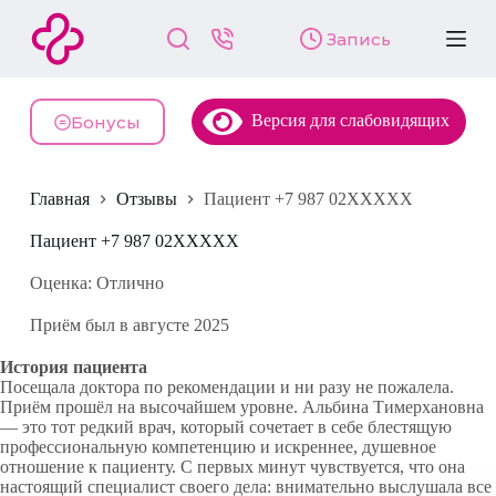
П
Запись
е
р
е
й
Версия для слабовидящих
т
Бонусы
и
к
с
Главная
Отзывы
Пациент +7 987 02XXXXX
у
т
и
Пациент +7 987 02XXXXX
Оценка: Отлично
Приём был в августе 2025
История пациента
Посещала доктора по рекомендации и ни разу не пожалела.
Приём прошёл на высочайшем уровне. Альбина Тимерхановна
— это тот редкий врач, который сочетает в себе блестящую
профессиональную компетенцию и искреннее, душевное
отношение к пациенту. С первых минут чувствуется, что она
настоящий специалист своего дела: внимательно выслушала все