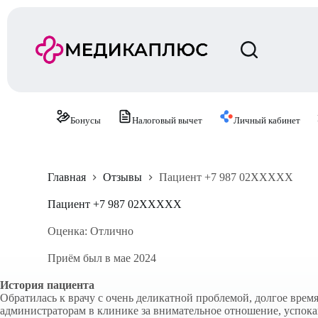
П
е
р
е
й
т
и
к
с
Бонусы
Налоговый вычет
Личный кабинет
у
т
и
Главная
Отзывы
Пациент +7 987 02XXXXX
Пациент +7 987 02XXXXX
Оценка: Отлично
Приём был в мае 2024
История пациента
Обратилась к врачу с очень деликатной проблемой, долгое время
администраторам в клинике за внимательное отношение, успокаи