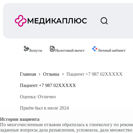
П
е
р
е
й
т
и
к
с
Бонусы
Налоговый вычет
Личный кабинет
у
т
и
Главная
Отзывы
Пациент +7 987 02XXXXX
Пациент +7 987 02XXXXX
Оценка: Отлично
Приём был в июле 2024
История пациента
По многочисленным отзывам обратилась к гинекологу по рекоме
заданные вопросы дала разъяснения, успокоила, дала множество