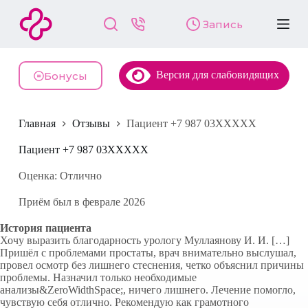
П
Запись
е
р
е
й
Версия для слабовидящих
т
Бонусы
и
к
с
Главная
Отзывы
Пациент +7 987 03XXXXX
у
т
и
Пациент +7 987 03XXXXX
Оценка: Отлично
Приём был в феврале 2026
История пациента
Хочу выразить благодарность урологу Муллаянову И. И. […]
Пришёл с проблемами простаты, врач внимательно выслушал,
провел осмотр без лишнего стеснения, четко объяснил причины
проблемы. Назначил только необходимые
анализы&ZeroWidthSpace;, ничего лишнего. Лечение помогло,
чувствую себя отлично. Рекомендую как грамотного