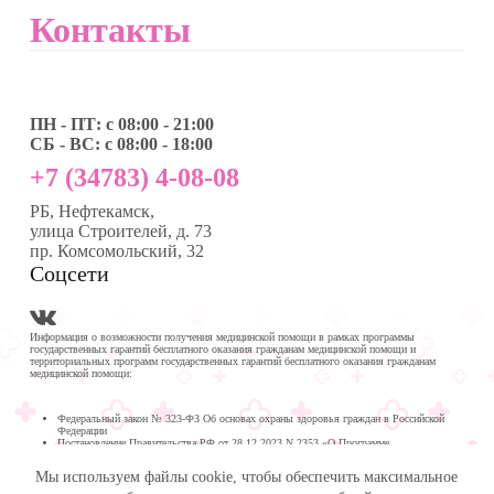
Контакты
ПН - ПТ: с 08:00 - 21:00
СБ - ВС: с 08:00 - 18:00
+7 (34783) 4-08-08
РБ, Нефтекамск,
улица Строителей, д. 73
пр. Комсомольский, 32
Соцсети
Информация о возможности получения медицинской помощи в рамках программы
государственных гарантий бесплатного оказания гражданам медицинской помощи и
территориальных программ государственных гарантий бесплатного оказания гражданам
медицинской помощи:
Федеральный закон № 323-ФЗ Об основах охраны здоровья граждан в Российской
Федерации
Постановление Правительства РФ от 28.12.2023 N 2353 «О Программе
государственных гарантий бесплатного оказания гражданам медицинской помощи на
2024 год и на плановый период 2025 и 2026 годов»
Мы используем файлы cookie, чтобы обеспечить максимальное
Программа государственных гарантий бесплатного оказания гражданам медицинской
помощи в