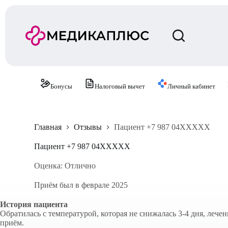
П
е
р
е
й
т
и
к
с
Бонусы
Налоговый вычет
Личный кабинет
у
т
и
Главная
Отзывы
Пациент +7 987 04XXXXX
Пациент +7 987 04XXXXX
Оценка: Отлично
Приём был в феврале 2025
История пациента
Обратилась с температурой, которая не снижалась 3-4 дня, леч
приём.