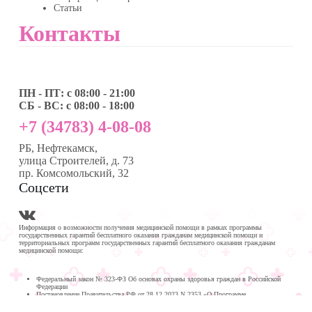
Статьи
Контакты
ПН - ПТ: с 08:00 - 21:00
СБ - ВС: с 08:00 - 18:00
+7 (34783) 4-08-08
РБ, Нефтекамск,
улица Строителей, д. 73
пр. Комсомольский, 32
Соцсети
Информация о возможности получения медицинской помощи в рамках программы
государственных гарантий бесплатного оказания гражданам медицинской помощи и
территориальных программ государственных гарантий бесплатного оказания гражданам
медицинской помощи:
Федеральный закон № 323-ФЗ Об основах охраны здоровья граждан в Российской
Федерации
Постановление Правительства РФ от 28.12.2023 N 2353 «О Программе
государственных гарантий бесплатного оказания гражданам медицинской помощи на
2024 год и на плановый период 2025 и 2026 годов»