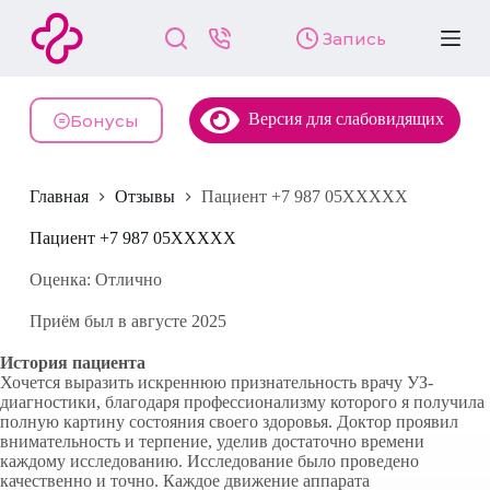
П
Запись
е
р
е
й
Версия для слабовидящих
т
Бонусы
и
к
с
Главная
Отзывы
Пациент +7 987 05XXXXX
у
т
и
Пациент +7 987 05XXXXX
Оценка: Отлично
Приём был в августе 2025
История пациента
Хочется выразить искреннюю признательность врачу УЗ-
диагностики, благодаря профессионализму которого я получила
полную картину состояния своего здоровья. Доктор проявил
внимательность и терпение, уделив достаточно времени
каждому исследованию. Исследование было проведено
качественно и точно. Каждое движение аппарата