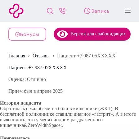
П
Запись
е
р
е
й
Версия для слабовидящих
т
Бонусы
и
к
с
Главная
Отзывы
Пациент +7 987 05XXXXX
у
т
и
Пациент +7 987 05XXXXX
Оценка: Отлично
Приём был в апреле 2025
История пациента
Обратилась с жалобами на боли в кишечнике (ЖКТ). В
бесплатной поликлинике ставили диагноз «гастрит». А в итоге
выяснилось, что у меня синдром раздраженного
кишечника&ZeroWidthSpace;.
Понравилось