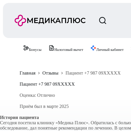
П
е
р
е
й
т
и
к
с
Бонусы
Налоговый вычет
Личный кабинет
у
т
и
Главная
Отзывы
Пациент +7 987 09XXXXX
Пациент +7 987 09XXXXX
Оценка: Отлично
Приём был в марте 2025
История пациента
Сегодня посетила клинику «Медика Плюс». Обратилась с болью 
обследование, дал понятные рекомендации по лечению. В целом