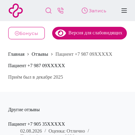
П
Запись
е
р
е
й
Версия для слабовидящих
т
Бонусы
и
к
с
Главная
Отзывы
Пациент +7 987 09XXXXX
у
т
и
Пациент +7 987 09XXXXX
Приём был в декабре 2025
Другие отзывы
Пациент +7 905 35XXXXX
02.08.2026
Оценка: Отлично