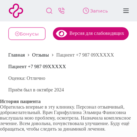
П
Запись
е
р
е
й
Версия для слабовидящих
т
Бонусы
и
к
с
Главная
Отзывы
Пациент +7 987 09XXXXX
у
т
и
Пациент +7 987 09XXXXX
Оценка: Отлично
Приём был в октябре 2024
История пациента
Обратилась впервые в эту клинику. Персонал отзывчивый,
доброжелательный. Врач Гарифуллина Эльмира Фанисовна
выслушала мою проблему, осмотрела. Назначила комплексное
лечение. Всем довольна, почувствовала улучшение. Буду ещё
обращаться, чтобы следить за динамикой лечения.