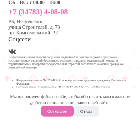
СБ - ВС: с 08:00 - 18:00
+7 (34783) 4-08-08
РБ, Нефтекамск,
улица Строителей, д. 73
пр. Комсомольский, 32
Соцсети
Информация о возможности получения медицинской помощи в рамках программы
государственных гарантий бесплатного оказания гражданам медицинской помощи и
территориальных программ государственных гарантий бесплатного оказания гражданам
медицинской помощи:
Федеральный закон № 323-ФЗ Об основах охраны здоровья граждан в Российской
Федерации
Постановление Правительства РФ от 28.12.2023 N 2353 «О Программе
государственных гарантий бесплатного оказания гражданам медицинской помощи на
2024 год и на плановый период 2025 и 2026 годов»
Мы используем файлы cookie, чтобы обеспечить максимальное
Программа государственных гарантий бесплатного оказания гражданам медицинской
помощи в
удобство использования нашего веб-сайта.
Республике Башкортостан на 2024 год и на плановый период 2025 и 2026 годов
© 2026 -
Медика Плюс
| Многопрофильная клиника в
Согласен
Отказ
Нефтекамске.
Политика обработки персональных данных