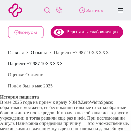
П
Запись
е
р
е
й
Версия для слабовидящих
т
Бонусы
и
к
с
Главная
Отзывы
Пациент +7 987 10XXXXX
у
т
и
Пациент +7 987 10XXXXX
Оценка: Отлично
Приём был в мае 2025
История пациента
В мае 2025 года на прием к врачу УЗИ&ZeroWidthSpace;
обратилась моя жена, ее беспокоили сильные схваткообразные
боли в животе после родов. К врачу ранее обращались в другом
учреждении и тогда решили еще раз к ней. При исследовании
Айгуль Назимовна определила причину — это множественные,
мелкие камни в желчном пузыре и направила на дальнейшую