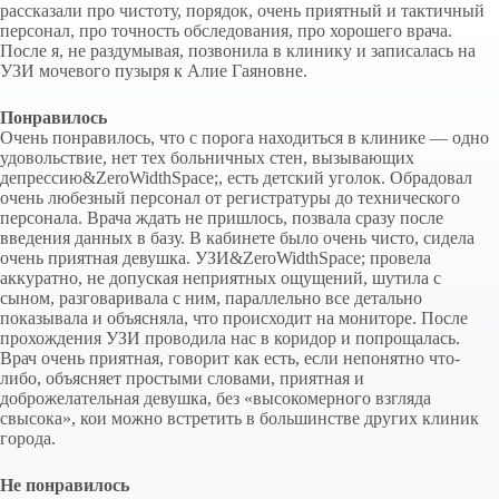
рассказали про чистоту, порядок, очень приятный и тактичный
персонал, про точность обследования, про хорошего врача.
После я, не раздумывая, позвонила в клинику и записалась на
УЗИ мочевого пузыря к Алие Гаяновне.
Понравилось
Очень понравилось, что с порога находиться в клинике — одно
удовольствие, нет тех больничных стен, вызывающих
депрессию&ZeroWidthSpace;, есть детский уголок. Обрадовал
очень любезный персонал от регистратуры до технического
персонала. Врача ждать не пришлось, позвала сразу после
введения данных в базу. В кабинете было очень чисто, сидела
очень приятная девушка. УЗИ&ZeroWidthSpace; провела
аккуратно, не допуская неприятных ощущений, шутила с
сыном, разговаривала с ним, параллельно все детально
показывала и объясняла, что происходит на мониторе. После
прохождения УЗИ проводила нас в коридор и попрощалась.
Врач очень приятная, говорит как есть, если непонятно что-
либо, объясняет простыми словами, приятная и
доброжелательная девушка, без «высокомерного взгляда
свысока», кои можно встретить в большинстве других клиник
города.
Не понравилось