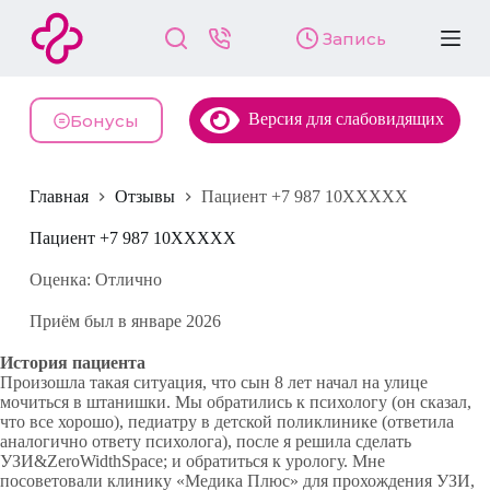
П
Запись
е
р
е
й
Версия для слабовидящих
т
Бонусы
и
к
с
Главная
Отзывы
Пациент +7 987 10XXXXX
у
т
и
Пациент +7 987 10XXXXX
Оценка: Отлично
Приём был в январе 2026
История пациента
Произошла такая ситуация, что сын 8 лет начал на улице
мочиться в штанишки. Мы обратились к психологу (он сказал,
что все хорошо), педиатру в детской поликлинике (ответила
аналогично ответу психолога), после я решила сделать
УЗИ&ZeroWidthSpace; и обратиться к урологу. Мне
посоветовали клинику «Медика Плюс» для прохождения УЗИ,