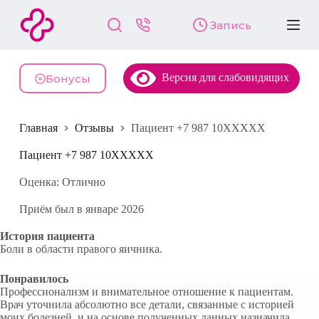
П
Запись
е
р
е
й
Версия для слабовидящих
т
Бонусы
и
к
с
Главная
Отзывы
Пациент +7 987 10XXXXX
у
т
и
Пациент +7 987 10XXXXX
Оценка: Отлично
Приём был в январе 2026
История пациента
Боли в области правого яичника.
Понравилось
Профессионализм и внимательное отношение к пациентам.
Врач уточнила абсолютно все детали, связанные с историей
моих болезней, и на основе полученных данных назначила