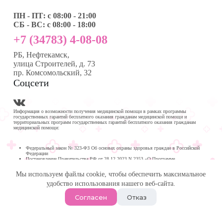
ПН - ПТ: с 08:00 - 21:00
СБ - ВС: с 08:00 - 18:00
+7 (34783) 4-08-08
РБ, Нефтекамск,
улица Строителей, д. 73
пр. Комсомольский, 32
Соцсети
Информация о возможности получения медицинской помощи в рамках программы
государственных гарантий бесплатного оказания гражданам медицинской помощи и
территориальных программ государственных гарантий бесплатного оказания гражданам
медицинской помощи:
Федеральный закон № 323-ФЗ Об основах охраны здоровья граждан в Российской
Федерации
Постановление Правительства РФ от 28.12.2023 N 2353 «О Программе
государственных гарантий бесплатного оказания гражданам медицинской помощи на
2024 год и на плановый период 2025 и 2026 годов»
Мы используем файлы cookie, чтобы обеспечить максимальное
Программа государственных гарантий бесплатного оказания гражданам медицинской
помощи в
удобство использования нашего веб-сайта.
Республике Башкортостан на 2024 год и на плановый период 2025 и 2026 годов
© 2026 -
Медика Плюс
| Многопрофильная клиника в
Согласен
Отказ
Нефтекамске.
Политика обработки персональных данных