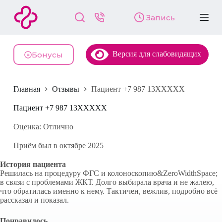
П
Запись
е
р
е
й
Версия для слабовидящих
т
Бонусы
и
к
с
Главная
Отзывы
Пациент +7 987 13XXXXX
у
т
и
Пациент +7 987 13XXXXX
Оценка: Отлично
Приём был в октябре 2025
История пациента
Решилась на процедуру ФГС и колоноскопию&ZeroWidthSpace;
в связи с проблемами ЖКТ. Долго выбирала врача и не жалею,
что обратилась именно к нему. Тактичен, вежлив, подробно всё
рассказал и показал.
Понравилось