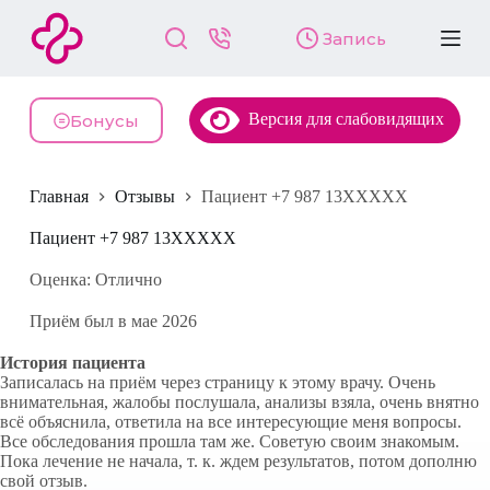
П
Запись
е
р
е
й
Версия для слабовидящих
т
Бонусы
и
к
с
Главная
Отзывы
Пациент +7 987 13XXXXX
у
т
и
Пациент +7 987 13XXXXX
Оценка: Отлично
Приём был в мае 2026
История пациента
Записалась на приём через страницу к этому врачу. Очень
внимательная, жалобы послушала, анализы взяла, очень внятно
всё объяснила, ответила на все интересующие меня вопросы.
Все обследования прошла там же. Советую своим знакомым.
Пока лечение не начала, т. к. ждем результатов, потом дополню
свой отзыв.