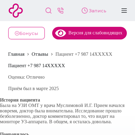
П
Запись
е
р
е
й
Версия для слабовидящих
т
Бонусы
и
к
с
Главная
Отзывы
Пациент +7 987 14XXXXX
у
т
и
Пациент +7 987 14XXXXX
Оценка: Отлично
Приём был в марте 2025
История пациента
Была на УЗИ ОМТ у врача Муслимовой И.Г. Прием начался
вовремя, доктор была внимательна. Исследование прошло
безболезненно, доктор комментировал то, что видит на
мониторе УЗ-аппарата. В общем, я осталась довольна.
Понравилось