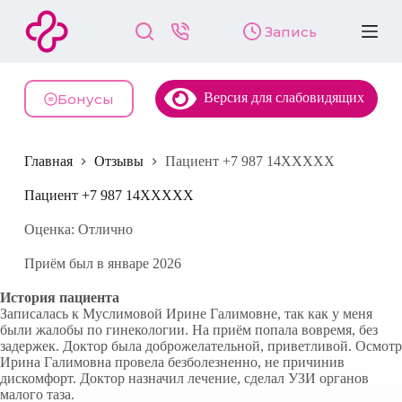
П
Запись
е
р
е
й
Версия для слабовидящих
т
Бонусы
и
к
с
Главная
Отзывы
Пациент +7 987 14XXXXX
у
т
и
Пациент +7 987 14XXXXX
Оценка: Отлично
Приём был в январе 2026
История пациента
Записалась к Муслимовой Ирине Галимовне, так как у меня
были жалобы по гинекологии. На приём попала вовремя, без
задержек. Доктор была доброжелательной, приветливой. Осмотр
Ирина Галимовна провела безболезненно, не причинив
дискомфорт. Доктор назначил лечение, сделал УЗИ органов
малого таза.