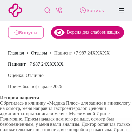
П
Запись
е
р
е
й
Версия для слабовидящих
т
Бонусы
и
к
с
Главная
Отзывы
Пациент +7 987 24XXXXX
у
т
и
Пациент +7 987 24XXXXX
Оценка: Отлично
Приём был в феврале 2026
История пациента
Обратилась в клинику «Медика Плюс» для записи к гинекологу
на осмотр, меня направил гастроэнтеролог. Девочки-
администраторы записали меня к Муслимовой Ирине
Галимовне. Прием начался немного раньше, осмотр был
безболезненным, у меня взяли анализы. Доктор оставила только
положительные впечатления, все подробно разъясняла. Ирина