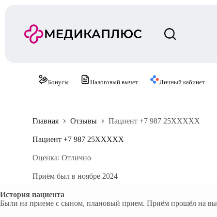
П
е
р
е
й
т
и
к
с
Бонусы
Налоговый вычет
Личный кабинет
у
т
и
Главная
Отзывы
Пациент +7 987 25XXXXX
Пациент +7 987 25XXXXX
Оценка: Отлично
Приём был в ноябре 2024
История пациента
Были на приеме с сыном, плановый прием. Приём прошёл на вы