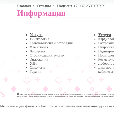
Главная
Отзывы
Пациент +7 987 25XXXXX
Информация
Услуги
Услуги
Гинекология
Кардиоло
Травматология и ортопедия
Гастроэнт
Флебология
Невролог
Хирургия
Педиатри
Оториноларингология
Проктоло
Эндоскопия
Ревматол
УЗИ
Лаборатор
Онкология
Диагност
Терапия
кабинеты
Информация о возможности получения медицинской помощи в рамках программы государс
гражданам медицинской помощи и территориальных программ государственных гарантий 
помощи:
Мы используем файлы cookie, чтобы обеспечить максимальное удобство 
© 2026 -
Медика Плюс
| Многопрофильная клиника в 
Политика обработки персональных данных