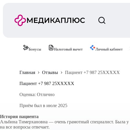
П
е
р
е
й
т
и
к
с
Бонусы
Налоговый вычет
Личный кабинет
у
т
и
Главная
Отзывы
Пациент +7 987 25XXXXX
Пациент +7 987 25XXXXX
Оценка: Отлично
Приём был в июле 2025
История пациента
Альбина Тимерхановна — очень грамотный специалист. Была у н
на все вопросы отвечает.