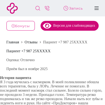
П
Запись
е
р
е
й
Версия для слабовидящих
т
Бонусы
и
к
с
Главная
Отзывы
Пациент +7 987 25XXXXX
у
т
и
Пациент +7 987 25XXXXX
Оценка: Отлично
Приём был в ноябре 2025
История пациента
Я 3 года мучилась с насморком. В моей поликлинике обошла
всех терапевтов, была у ЛОРа. Лечение не помогало. В
последний момент насморк стал сильнее. Болело сильно горло,
не проходило 3 недели. Пропадал голос. Температура резко
поднималась и так же резко проходила. Начали ныть все зубы и
леденеть ноги и руки. На сайте «ПроДокторов» нашла