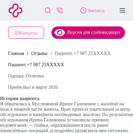
П
Запись
е
р
е
й
Версия для слабовидящих
т
Бонусы
и
к
с
Главная
Отзывы
Пациент +7 987 25XXXXX
у
т
и
Пациент +7 987 25XXXXX
Оценка: Отлично
Приём был в марте 2026
История пациента
Я обратилась к Муслимовой Ирине Галимовне с жалобой на
боль в нижней части живота. Врач провела тщательный осмотр,
обследование и назначила необходимые анализы. По результатам
обследования Ирина Галимовна установила причину
недомогания — спайки, образовавшиеся после ранее
проведённых операций, и подробно разъяснила мне ситуацию.