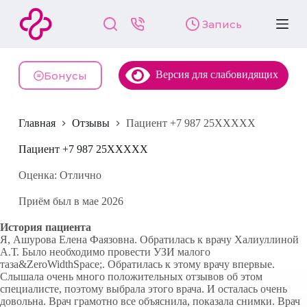
П
Запись
е
р
е
й
Версия для слабовидящих
т
Бонусы
и
к
с
Главная
Отзывы
Пациент +7 987 25XXXXX
у
т
и
Пациент +7 987 25XXXXX
Оценка: Отлично
Приём был в мае 2026
История пациента
Я, Ашурова Елена Фаязовна. Обратилась к врачу Халиуллиной
А.Т. Было необходимо провести УЗИ малого
таза&ZeroWidthSpace;. Обратилась к этому врачу впервые.
Слышала очень много положительных отзывов об этом
специалисте, поэтому выбрала этого врача. И осталась очень
довольна. Врач грамотно все объяснила, показала снимки. Врач