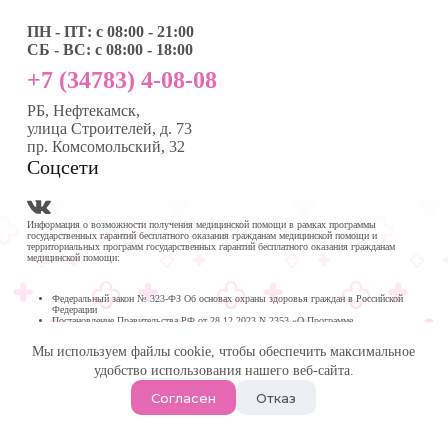
ПН - ПТ: с 08:00 - 21:00
СБ - ВС: с 08:00 - 18:00
+7 (34783) 4-08-08
РБ, Нефтекамск,
улица Строителей, д. 73
пр. Комсомольский, 32
Соцсети
Информация о возможности получения медицинской помощи в рамках программы
государственных гарантий бесплатного оказания гражданам медицинской помощи и
территориальных программ государственных гарантий бесплатного оказания гражданам
медицинской помощи:
Федеральный закон № 323-ФЗ Об основах охраны здоровья граждан в Российской
Федерации
Постановление Правительства РФ от 28.12.2023 N 2353 «О Программе
государственных гарантий бесплатного оказания гражданам медицинской помощи на
2024 год и на плановый период 2025 и 2026 годов»
Мы используем файлы cookie, чтобы обеспечить максимальное
Программа государственных гарантий бесплатного оказания гражданам медицинской
помощи в
удобство использования нашего веб-сайта.
Республике Башкортостан на 2024 год и на плановый период 2025 и 2026 годов
© 2026 -
Медика Плюс
| Многопрофильная клиника в
Согласен
Отказ
Нефтекамске.
Политика обработки персональных данных