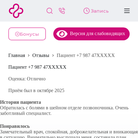
П
Запись
е
р
е
й
Версия для слабовидящих
т
Бонусы
и
к
с
Главная
Отзывы
Пациент +7 987 47XXXXX
у
т
и
Пациент +7 987 47XXXXX
Оценка: Отлично
Приём был в октябре 2025
История пациента
Обратилась с болями в шейном отделе позвоночника. Очень
заботливый специалист.
Понравилось
Замечательный врач, спокойная, доброжелательная и вникающая
в ситуацию. Внимательно выслушала меня, составила план