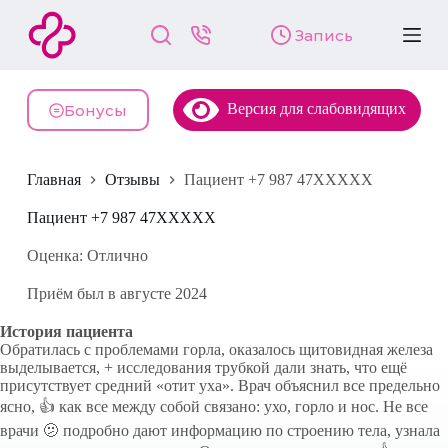
П
Запись
е
р
е
й
Версия для слабовидящих
т
Бонусы
и
к
с
Главная
Отзывы
Пациент +7 987 47XXXXX
у
т
и
Пациент +7 987 47XXXXX
Оценка: Отлично
Приём был в августе 2024
История пациента
Обратилась с проблемами горла, оказалось щитовидная железа
выделывается, + исследования трубкой дали знать, что ещё
присутствует средний «отит уха». Врач объяснил все предельно
ясно, 👍 как все между собой связано: ухо, горло и нос. Не все
врачи 🫤 подробно дают информацию по строению тела, узнала