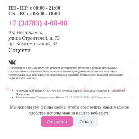
ПН - ПТ: с 08:00 - 21:00
СБ - ВС: с 08:00 - 18:00
+7 (34783) 4-08-08
РБ, Нефтекамск,
улица Строителей, д. 73
пр. Комсомольский, 32
Соцсети
Информация о возможности получения медицинской помощи в рамках программы
государственных гарантий бесплатного оказания гражданам медицинской помощи и
территориальных программ государственных гарантий бесплатного оказания гражданам
медицинской помощи:
Федеральный закон № 323-ФЗ Об основах охраны здоровья граждан в Российской
Федерации
Постановление Правительства РФ от 28.12.2023 N 2353 «О Программе
государственных гарантий бесплатного оказания гражданам медицинской помощи на
2024 год и на плановый период 2025 и 2026 годов»
Мы используем файлы cookie, чтобы обеспечить максимальное
Программа государственных гарантий бесплатного оказания гражданам медицинской
помощи в
удобство использования нашего веб-сайта.
Республике Башкортостан на 2024 год и на плановый период 2025 и 2026 годов
© 2026 -
Медика Плюс
| Многопрофильная клиника в
Согласен
Отказ
Нефтекамске.
Политика обработки персональных данных