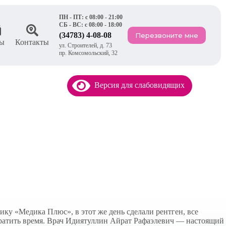
ПН - ПТ: с 08:00 - 21:00
СБ - ВС: с 08:00 - 18:00
(34783) 4-08-08
Перезвоните мне
ы
Контакты
ул. Строителей, д. 73
пр. Комсомольский, 32
Версия для слабовидящих
ику «Медика Плюс», в этот же день сделали рентген, все
 тратить время. Врач Идиятуллин Айрат Рафаэлевич — настоящий