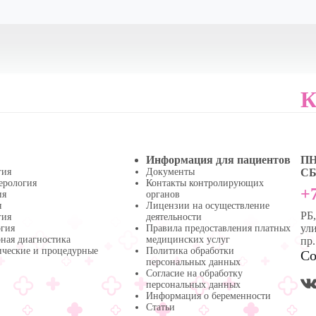
К
Информация для пациентов
ПН 
гия
Документы
СБ 
ерология
Контакты контролирующих
+7
ия
органов
я
Лицензии на осуществление
РБ
гия
деятельности
ули
огия
Правила предоставления платных
ная диагностика
медицинских услуг
пр
ические и процедурные
Политика обработки
Со
персональных данных
Согласие на обработку
персональных данных
Информация о беременности
Статьи