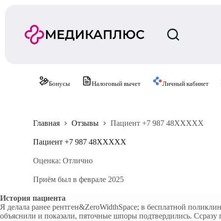
П
е
р
е
й
т
и
к
с
Бонусы
Налоговый вычет
Личный кабинет
у
т
и
Главная
Отзывы
Пациент +7 987 48XXXXX
Пациент +7 987 48XXXXX
Оценка: Отлично
Приём был в феврале 2025
История пациента
Я делала ранее рентген&ZeroWidthSpace; в бесплатной поликлини
объяснили и показали, пяточные шпоры подтвердились. Ссразу 