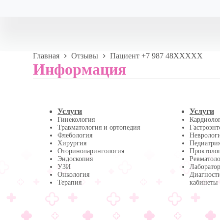
Главная
Отзывы
Пациент +7 987 48XXXXX
Информация
Услуги
Услуги
Гинекология
Кардиоло
Травматология и ортопедия
Гастроэнт
Флебология
Невролог
Хирургия
Педиатри
Оториноларингология
Проктоло
Эндоскопия
Ревматол
УЗИ
Лаборатор
Онкология
Диагност
Терапия
кабинеты