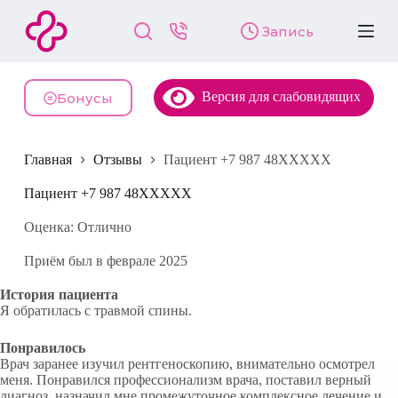
П
Запись
е
р
е
й
Версия для слабовидящих
т
Бонусы
и
к
с
Главная
Отзывы
Пациент +7 987 48XXXXX
у
т
и
Пациент +7 987 48XXXXX
Оценка: Отлично
Приём был в феврале 2025
История пациента
Я обратилась с травмой спины.
Понравилось
Врач заранее изучил рентгеноскопию, внимательно осмотрел
меня. Понравился профессионализм врача, поставил верный
диагноз, назначил мне промежуточное комплексное лечение и