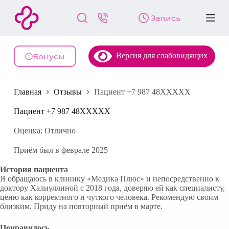
П
Запись
е
р
е
й
Версия для слабовидящих
т
Бонусы
и
к
с
Главная
Отзывы
Пациент +7 987 48XXXXX
у
т
и
Пациент +7 987 48XXXXX
Оценка: Отлично
Приём был в феврале 2025
История пациента
Я обращаюсь в клинику «Медика Плюс» и непосредственно к
доктору Халиуллиной с 2018 года, доверяю ей как специалисту,
ценю как корректного и чуткого человека. Рекомендую своим
близким. Приду на повторный приём в марте.
Понравилось