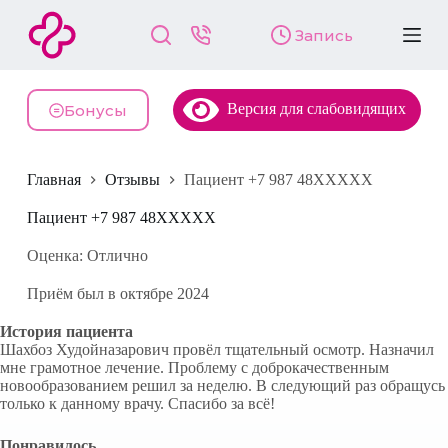
П
Запись
е
р
е
й
Версия для слабовидящих
т
Бонусы
и
к
с
Главная
Отзывы
Пациент +7 987 48XXXXX
у
т
и
Пациент +7 987 48XXXXX
Оценка: Отлично
Приём был в октябре 2024
История пациента
Шахбоз Худойназарович провёл тщательный осмотр. Назначил
мне грамотное лечение. Проблему с доброкачественным
новообразованием решил за неделю. В следующий раз обращусь
только к данному врачу. Спасибо за всё!
Понравилось