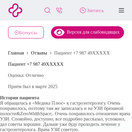
П
Запись
е
р
е
й
Версия для слабовидящих
т
Бонусы
и
к
с
Главная
Отзывы
Пациент +7 987 49XXXXX
у
т
и
Пациент +7 987 49XXXXX
Оценка: Отлично
Приём был в марте 2025
История пациента
Я обращалась в «Медика Плюс» к гастроэнтерологу. Очень
понравилось, поэтому там же записалась и на УЗИ брюшной
полости&ZeroWidthSpace;. Очень понравилось отношение врача
УЗИ. Спокойно, доступно, все подробно рассказал, успокоил,
дал советы хорошие. Дальше уже буду проходить лечение у
гастроэнтеролога. Врача УЗИ советую.